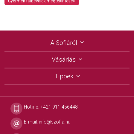
Gyermek fülbevalók megtekintése>
A Sofiáról
Vásárlás
Tippek
Hotline:
+421 911 456448
E-mail:
info@szofia.hu