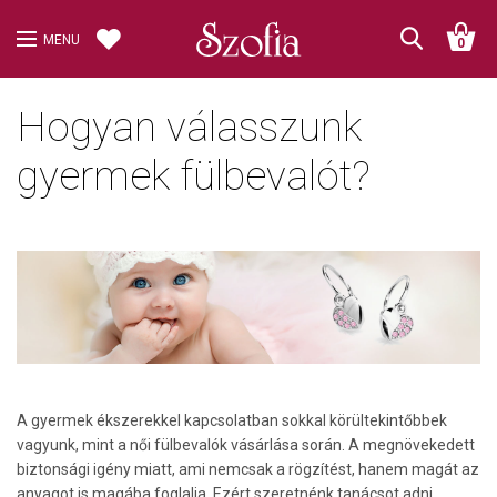
MENU
0
Hogyan válasszunk
gyermek fülbevalót?
A gyermek ékszerekkel kapcsolatban sokkal körültekintőbbek
vagyunk, mint a női fülbevalók vásárlása során. A megnövekedett
biztonsági igény miatt, ami nemcsak a rögzítést, hanem magát az
anyagot is magába foglalja. Ezért szeretnénk tanácsot adni,