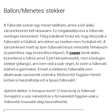
Ballon/Menetes stekker
A fülbevaló szárán egy menet található, amire a lufi alakú
zárszerkezetet kell rácsavarni. Ez megakadályozza a fülbevaló
esetleges elvesztését. Főleg babáknál fordul elő, hogy kihúzzák a
fülbevalót a fülükből, ami ebben az esetben nem fordulhat elő. A
zárszerkezet miatt az ilyen fülbevalót kicsit nehezebb felhelyezni
(a patenthez vagy brezúrához képest). A
csavar
kerek alakú,
közvetlenül a fülhöz simul. Ezért kényelmesebb, mint a bedugós
stekker (pillangó), ami nem védi a szár végét, és ezért a fülbevaló
bökheti a gyermeket. Emiatt a stekkeres fülbevalók nem
alkalmasak csecsemők számára. Motívumtól függően felnőtt
korban is használhatja ezt a típusú fülbevalót.
Ajánlott életkor: 6 hónapos kortól 12 éves korig (a fülbevaló
formájától, a szár méretétől és a fül méretétől függően ezek a
fülbevalók hosszabb ideig használhatók).