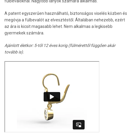
fülbevalóknál. Nagyobb lányok számára alkalmas.
A patent egyszerűen használható, biztonságos viselés közben és
megóvja a fülbevalót az elvesztéstől. Általában nehezebb, ezért
az ára is kicsit magasabb lehet. Nem alkalmas a legkisebb
gyermekek számára.
Ajánlott életkor: 5-től 12 éves korig (fülmérettől függően akár
tovább is).