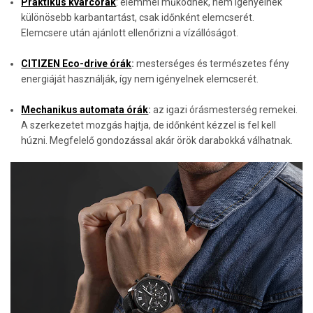
Praktikus kvarcórák
: elemmel működnek, nem igényelnek
különösebb karbantartást, csak időnként elemcserét.
Elemcsere után ajánlott ellenőrizni a vízállóságot.
CITIZEN Eco-drive órák
:
mesterséges és természetes fény
energiáját használják, így nem igényelnek elemcserét.
Mechanikus automata órák
:
az igazi órásmesterség remekei.
A szerkezetet mozgás hajtja, de időnként kézzel is fel kell
húzni. Megfelelő gondozással akár örök darabokká válhatnak.