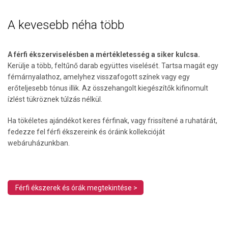
A kevesebb néha több
A férfi ékszerviselésben a mértékletesség a siker kulcsa.
Kerülje a több, feltűnő darab együttes viselését. Tartsa magát egy
fémárnyalathoz, amelyhez visszafogott színek vagy egy
erőteljesebb tónus illik. Az összehangolt kiegészítők kifinomult
ízlést tükröznek túlzás nélkül.
Ha tökéletes ajándékot keres férfinak, vagy frissítené a ruhatárát,
fedezze fel férfi ékszereink és óráink kollekcióját
webáruházunkban.
Férfi ékszerek és órák megtekintése >