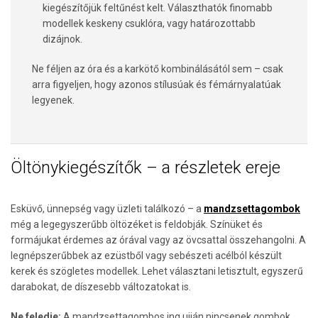
kiegészítőjük feltűnést kelt. Választhatók finomabb
modellek keskeny csuklóra, vagy határozottabb
dizájnok.
Ne féljen az óra és a karkötő kombinálásától sem – csak
arra figyeljen, hogy azonos stílusúak és fémárnyalatúak
legyenek.
Öltönykiegészítők – a részletek ereje
Esküvő, ünnepség vagy üzleti találkozó – a
mandzsettagombok
még a legegyszerűbb öltözéket is feldobják. Színüket és
formájukat érdemes az órával vagy az övcsattal összehangolni. A
legnépszerűbbek az ezüstből vagy sebészeti acélból készült
kerek és szögletes modellek. Lehet választani letisztult, egyszerű
darabokat, de díszesebb változatokat is.
Ne feledje:
A mandzsettagombos ing ujján nincsenek gombok,