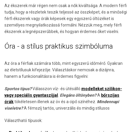
Az ékszerek már régen nem csak a nők kiváltsága. A modern férfi
tudja, hogy a részletek teszik teljessé az összképet, és a minőségi
férfi ékszerek vagy órák képesek egy egyszerű öltözéket is
személyes megnyilatkozássá formálni. Nézzük meg, mely férfi
ékszerek a legnépszerűbbek, és hogyan érdemes őket viselni.
Óra - a stílus praktikus szimbóluma
Az óra a férfiak számára több, mint egyszerű időmérő. Gyakran
az életstílusuk kifejezője. Választáskor nemcsak a dizájnra,
hanem a funkcionalitásra is érdemes figyelni:
Sportos típus?
Válasszon víz- és ütésálló
modelleket szilikon-
vagy speciális gyantaszíjjal
.
Elegáns öltönyben?
A
bőrszíjas
órák
tökéletesen illenek az öv és a cipő színéhez.
Mindennapi
viseletre?
A fémszíj tartós, univerzális és mindig stílusos
Választható típusok: