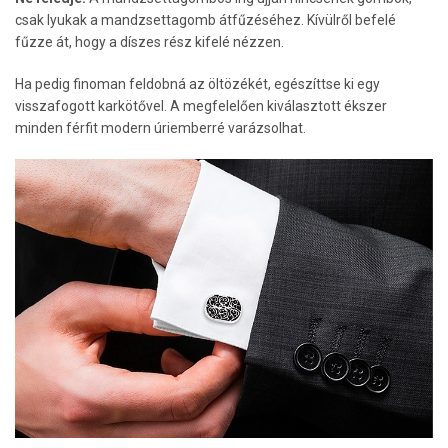
csak lyukak a mandzsettagomb átfűzéséhez. Kívülről befelé
fűzze át, hogy a díszes rész kifelé nézzen.
Ha pedig finoman feldobná az öltözékét, egészíttse ki egy
visszafogott karkötővel. A megfelelően kiválasztott ékszer
minden férfit modern úriemberré varázsolhat.