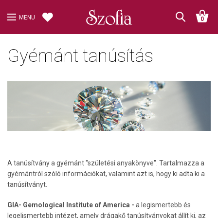
MENU
0
Gyémánt tanúsítás
A tanúsítvány a gyémánt "születési anyakönyve". Tartalmazza a
gyémántról szóló információkat, valamint azt is, hogy ki adta ki a
tanúsítványt.
GIA- Gemological Institute of America -
a legismertebb és
legelismertebb intézet, amely drágakő tanúsítványokat állít ki, az