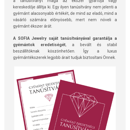
a tanúsítványt maga az ékszer gyártója vagy
kereskedője állítja ki. Egy ilyen tanúsítvány nem jelenti a
gyémánt alacsonyabb értékét, de mind az eladó, mind a
vásárló számára előnyösebb, mert nem növeli a
gyémánt ékszer árát.
A SOFIA Jewelry saját tanúsítványával garantálja a
gyémántok eredetiségét
, a bevált és stabil
beszállítóknak köszönhetően. Így a luxus
gyémántékszerek legjobb árait tudjuk biztosítani Önnek.