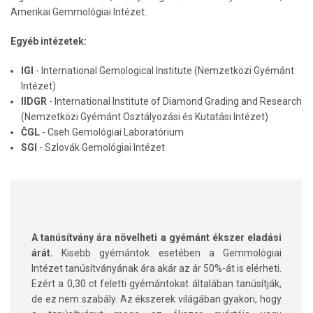
Amerikai Gemmológiai Intézet.
Egyéb intézetek:
IGI
- International Gemological Institute (Nemzetközi Gyémánt
Intézet)
IIDGR
- International Institute of Diamond Grading and Research
(Nemzetközi Gyémánt Osztályozási és Kutatási Intézet)
ČGL
- Cseh Gemológiai Laboratórium
SGI
- Szlovák Gemológiai Intézet
A tanúsítvány ára növelheti a gyémánt ékszer eladási
árát.
Kisebb gyémántok esetében a Gemmológiai
Intézet tanúsítványának ára akár az ár 50%-át is elérheti.
Ezért a 0,30 ct feletti gyémántokat általában tanúsítják,
de ez nem szabály. Az ékszerek világában gyakori, hogy