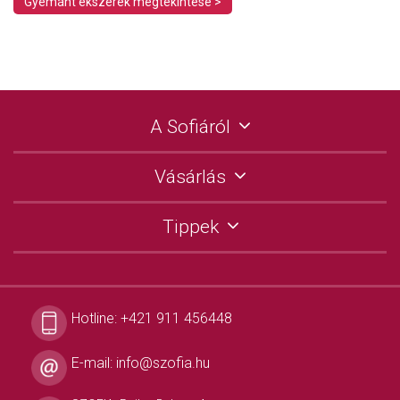
Gyémánt ékszerek megtekintése >
A Sofiáról
Vásárlás
Tippek
Hotline:
+421 911 456448
E-mail:
info@szofia.hu