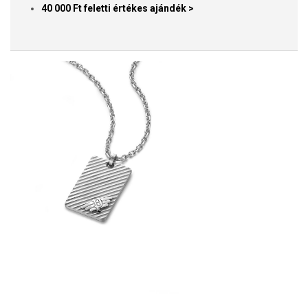
40 000 Ft feletti értékes ajándék >