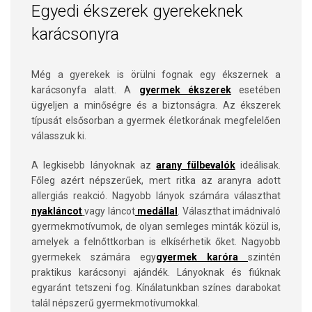
Egyedi ékszerek gyerekeknek
karácsonyra
Még a gyerekek is örülni fognak egy ékszernek a
karácsonyfa alatt. A
gyermek ékszerek
esetében
ügyeljen a minőségre és a biztonságra. Az ékszerek
típusát elsősorban a gyermek életkorának megfelelően
válasszuk ki.
A legkisebb lányoknak az
arany fülbevalók
ideálisak.
Főleg azért népszerűek, mert ritka az aranyra adott
allergiás reakció. Nagyobb lányok számára választhat
nyakláncot
vagy láncot
medállal
. Választhat imádnivaló
gyermekmotívumok, de olyan semleges minták közül is,
amelyek a felnőttkorban is elkísérhetik őket. Nagyobb
gyermekek számára egy
gyermek karóra
szintén
praktikus karácsonyi ajándék. Lányoknak és fiúknak
egyaránt tetszeni fog. Kínálatunkban színes darabokat
talál népszerű gyermekmotívumokkal.