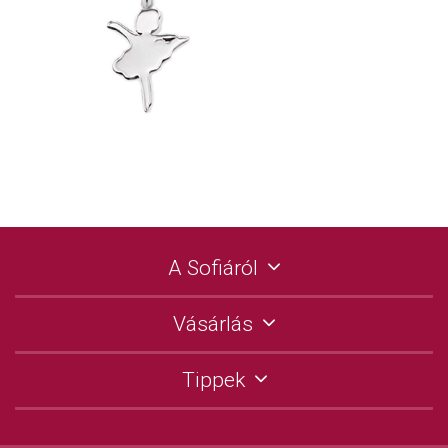
A Sofiáról
Vásárlás
Tippek