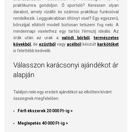
praktikumra gondoljon. Ő sportoló? Keressen olyan
darabot, amely vízálló és számos praktikus funkcióval
rendelkezik. Leggyakrabban öltönyt visel? Egy egyszerű,
bőrszíjjal ellátott modell biztosan tetszeni fog neki. A
mindennapi viselethez egy tartós fémszíj ideális. Az
órák után az urak a
valódi bőrből
,
természetes
kövekből
, de
ezüstből
vagy
acélból
készült
karkötőket
is felettébb kedvelik.
Válasszon karácsonyi ajándékot ár
alapján
Találjon neki egy eredeti ajándékot az elkölteni kívánt
összegnek megfelelően.
Férfi ékszerek 20 000 Ft-ig >
Meglepetés 40 000 Ft-ig >