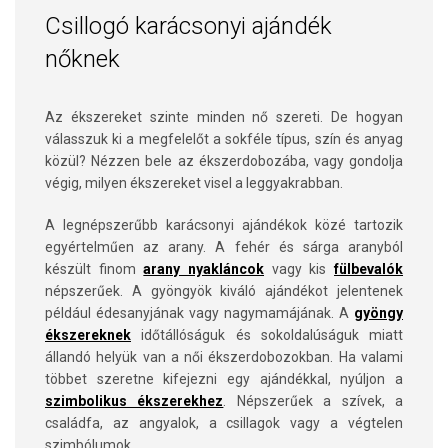
Csillogó karácsonyi ajándék
nőknek
Az ékszereket szinte minden nő szereti. De hogyan
válasszuk ki a megfelelőt a sokféle típus, szín és anyag
közül? Nézzen bele az ékszerdobozába, vagy gondolja
végig, milyen ékszereket visel a leggyakrabban.
A legnépszerűbb karácsonyi ajándékok közé tartozik
egyértelműen az arany. A fehér és sárga aranyból
készült finom
arany nyakláncok
vagy kis
fülbevalók
népszerűek. A gyöngyök kiváló ajándékot jelentenek
például édesanyjának vagy nagymamájának. A
gyöngy
ékszereknek
időtállóságuk és sokoldalúságuk miatt
állandó helyük van a női ékszerdobozokban. Ha valami
többet szeretne kifejezni egy ajándékkal, nyúljon a
szimbolikus ékszerekhez
. Népszerűek a szívek, a
családfa, az angyalok, a csillagok vagy a végtelen
szimbólumok.